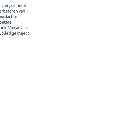
 per jaar helpt
verbeteren van
doordachte
 betere
iek. Van advies
volledige traject