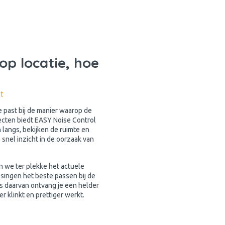
op locatie, hoe
t
e past bij de manier waarop de
jecten biedt EASY Noise Control
 langs, bekijken de ruimte en
 snel inzicht in de oorzaak van
n we ter plekke het actuele
singen het beste passen bij de
sis daarvan ontvang je een helder
r klinkt en prettiger werkt.