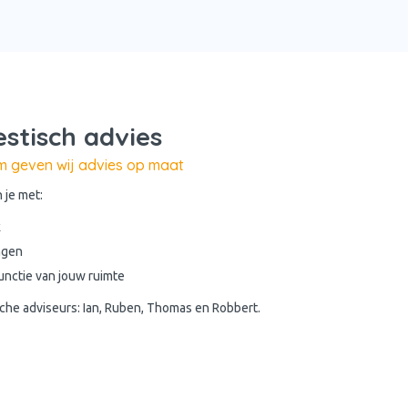
estisch advies
om geven wij advies op maat
 je met:
k
ngen
functie van jouw ruimte
sche adviseurs: Ian, Ruben, Thomas en Robbert.