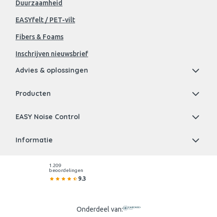
Duurzaamheid
EASYfelt / PET-vilt
Fibers & Foams
Inschrijven nieuwsbrief
Advies & oplossingen
Producten
EASY Noise Control
Informatie
1.209
beoordelingen
9.3
Onderdeel van: