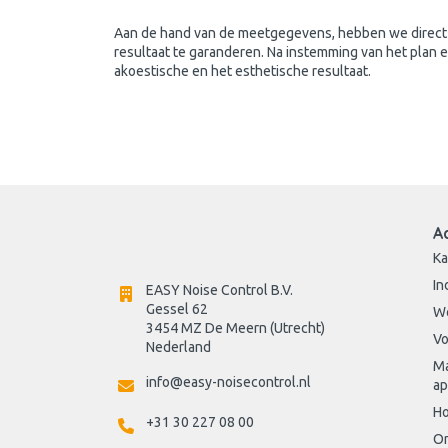
Aan de hand van de meetgegevens, hebben we direct
resultaat te garanderen. Na instemming van het plan 
akoestische en het esthetische resultaat.
A
Ka
In
EASY Noise Control B.V.
Gessel 62
W
3454 MZ De Meern (Utrecht)
Vo
Nederland
Ma
info@easy-noisecontrol.nl
ap
Ho
+31 30 227 08 00
On