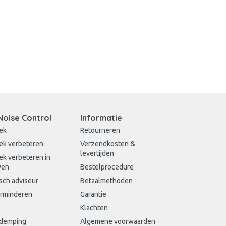
Noise Control
Informatie
ek
Retourneren
ek verbeteren
Verzendkosten &
levertijden
ek verbeteren in
wen
Bestelprocedure
sch adviseur
Betaalmethoden
erminderen
Garantie
Klachten
sdemping
Algemene voorwaarden