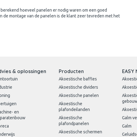
 berekend hoeveel panelen er nodig waren om een goed
en de montage van de panelen is de klant zeer tevreden met het
dvies & oplossingen
Producten
EASY 
ntoortuin
Akoestische baffles
Akoesti
dustrie
Akoestische dividers
Akoesti
oning
Akoestische panelen
Akoesti
gebou
ertuigen
Akoestische
plafondeilanden
Akoesti
chine- en
paratenbouw
Akoestische
Galm v
plafondpanelen
reca
Galm
Akoestische schermen
derwijs
Geluid