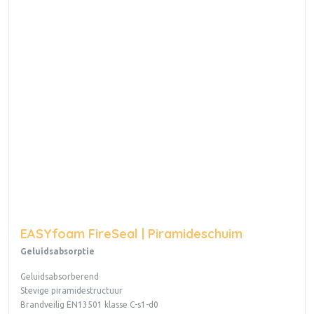
EASYfoam FireSeal | Piramideschuim
Geluidsabsorptie
Geluidsabsorberend
Stevige piramidestructuur
Brandveilig EN13501 klasse C-s1-d0