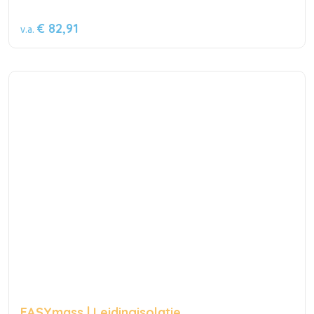
€ 82,91
v.a.
EASYmass | Leidingisolatie