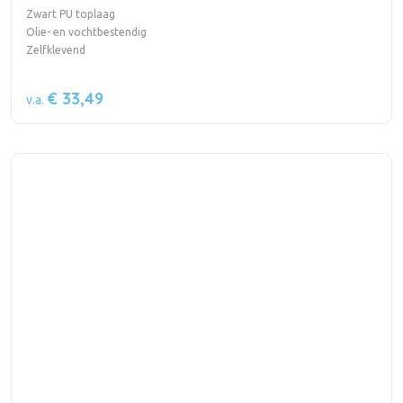
Zwart PU toplaag
Olie- en vochtbestendig
Zelfklevend
€ 33,49
v.a.