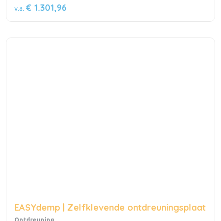
€ 1.301,96
v.a.
EASYdemp | Zelfklevende ontdreuningsplaat
Ontdreuning