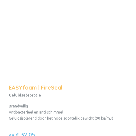
EASYfoam | FireSeal
Geluidsabsorptie
Brandveilig
Antibacterieel en anti-schimmel
Geluidsisolerend door het hoge soortelijk gewicht (90 kg/m3)
€ 32,05
v.a.