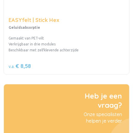
EASYfelt | Stick Hex
Geluidsabsorptie
Gemaakt van PET-vilt
Verkrijgbaar in drie modules
Beschikbaar met zelfklevende achterzijde
€ 8,58
v.a.
Heb je een
vraag?
Onze specialisten
helpen je verder