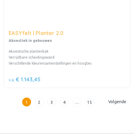
EASYfelt | Planter 2.0
Akoestiek in gebouwen
Akoestische plantenbak
Verrijdbare scheidingswand
Verschillende kleurensamenstellingen en hoogtes
€ 1.143,45
v.a.
Volgende
1
2
3
4
…
15