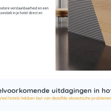
, betere verstaanbaarheid en een
oestiek in je hotel direct en
lvoorkomende uitdagingen in ho
Veel hotels hebben last van dezelfde akoestische problemen