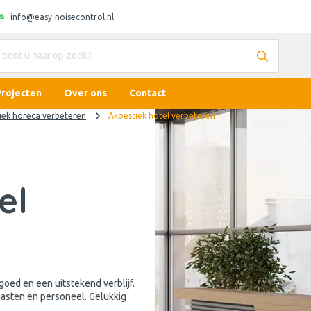
info@easy-noisecontrol.nl
Projecten
Over ons
Contact
iek horeca verbeteren
Akoestiek hotel verbeteren
el
goed en een uitstekend verblijf.
gasten en personeel. Gelukkig