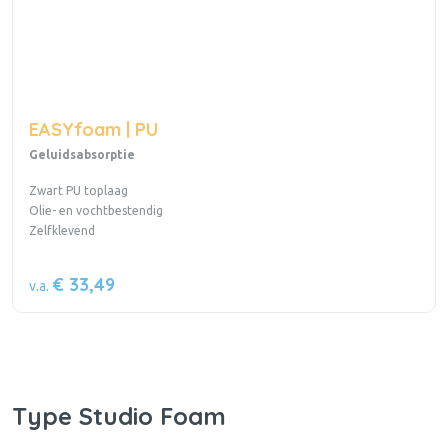
EASYfoam | PU
Geluidsabsorptie
Zwart PU toplaag
Olie- en vochtbestendig
Zelfklevend
€ 33,49
v.a.
Type Studio Foam