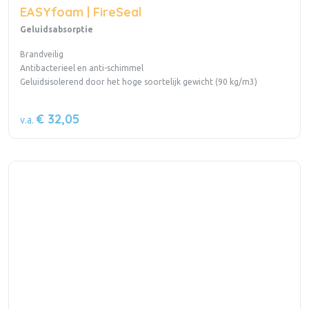
EASYfoam | FireSeal
Geluidsabsorptie
Brandveilig
Antibacterieel en anti-schimmel
Geluidsisolerend door het hoge soortelijk gewicht (90 kg/m3)
€ 32,05
v.a.