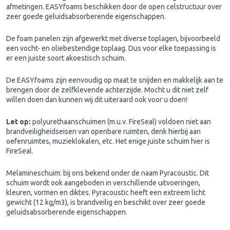
afmetingen. EASYfoams beschikken door de open celstructuur over
zeer goede geluidsabsorberende eigenschappen.
De foam panelen zijn afgewerkt met diverse toplagen, bijvoorbeeld
een vocht- en oliebestendige toplaag. Dus voor elke toepassing is
er een juiste soort akoestisch schuim.
De EASYfoams zijn eenvoudig op maat te snijden en makkelijk aan te
brengen door de zelfklevende achterzijde. Mocht u dit niet zelf
willen doen dan kunnen wij dit uiteraard ook voor u doen!
Let op:
polyurethaanschuimen (m.u.v. FireSeal) voldoen niet aan
brandveiligheidseisen van openbare ruimten, denk hierbij aan
oefenruimtes, muzieklokalen, etc. Het enige juiste schuim hier is
FireSeal.
Melamineschuim
: bij ons bekend onder de naam Pyracoustic. Dit
schuim wordt ook aangeboden in verschillende uitvoeringen,
kleuren, vormen en diktes. Pyracoustic heeft een extreem licht
gewicht (12 kg/m3), is brandveilig en beschikt over zeer goede
geluidsabsorberende eigenschappen.