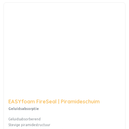
EASYfoam FireSeal | Piramideschuim
Geluidsabsorptie
Geluidsabsorberend
Stevige piramidestructuur