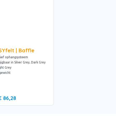
Yfelt | Baffle
sief ophangsysteem
ijgbaar in Silver Grey, Dark Grey
ght Grey
gewicht
€ 86,28