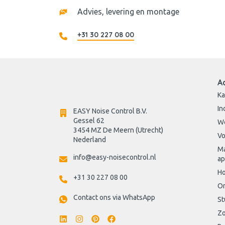
Advies, levering en montage
+31 30 227 08 00
A
Ka
In
EASY Noise Control B.V.
Gessel 62
W
3454 MZ De Meern (Utrecht)
Vo
Nederland
Ma
info@easy-noisecontrol.nl
ap
Ho
+31 30 227 08 00
On
Contact ons via WhatsApp
St
Zo