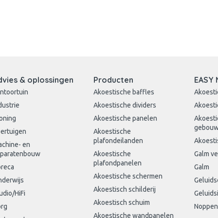
dvies & oplossingen
Producten
EASY 
ntoortuin
Akoestische baffles
Akoesti
dustrie
Akoestische dividers
Akoesti
oning
Akoestische panelen
Akoesti
gebou
ertuigen
Akoestische
plafondeilanden
Akoesti
chine- en
paratenbouw
Akoestische
Galm v
plafondpanelen
reca
Galm
Akoestische schermen
derwijs
Geluid
Akoestisch schilderij
udio/HiFi
Geluids
Akoestisch schuim
rg
Noppen
Akoestische wandpanelen