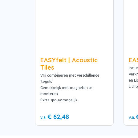
EASYfelt | Acoustic
EAS
Tiles
Inclu
Verkr
Vrij combineren met verschillende
en Li
‘tegels’
Licht
Gemakkelijk met magneten te
monteren
Extra spouw mogelijk
€ 62,48
v.a.
v.a.