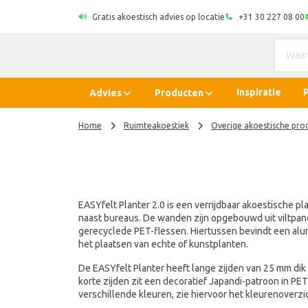
Gratis akoestisch advies op locatie
+31 30 227 08 00
Inspiratie
Advies
Producten
Home
Ruimteakoestiek
Overige akoestische pro
EASYfelt Planter 2.0 is een verrijdbaar akoestische pl
naast bureaus. De wanden zijn opgebouwd uit viltpane
gerecyclede PET-flessen. Hiertussen bevindt een alu
het plaatsen van echte of kunstplanten.
De EASYfelt Planter heeft lange zijden van 25 mm dik PE
korte zijden zit een decoratief Japandi-patroon in PET-
verschillende kleuren, zie hiervoor het kleurenoverzic