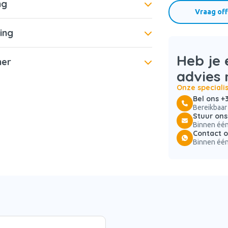
ng
Vraag off
ing
Heb je 
mer
advies 
Onze speciali
Bel ons +
Bereikbaar
Stuur ons
Binnen één
Contact 
Binnen één