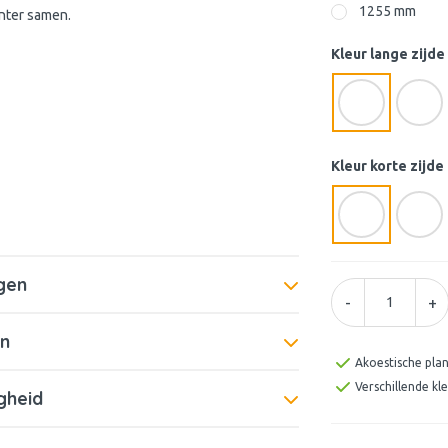
1255 mm
anter samen.
Kleur lange zijde
Kleur korte zijde
gen
-
+
n
Akoestische pla
Verschillende k
gheid