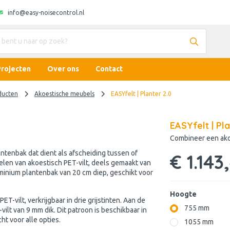
info@easy-noisecontrol.nl
Projecten
Over ons
Contact
ducten
Akoestische meubels
EASYfelt | Planter 2.0
EASYfelt | Pla
Combineer een ako
antenbak dat dient als afscheiding tussen of
€ 1.143
len van akoestisch PET-vilt, deels gemaakt van
minium plantenbak van 20 cm diep, geschikt voor
Hoogte
T-vilt, verkrijgbaar in drie grijstinten. Aan de
755 mm
vilt van 9 mm dik. Dit patroon is beschikbaar in
ht voor alle opties.
1055 mm