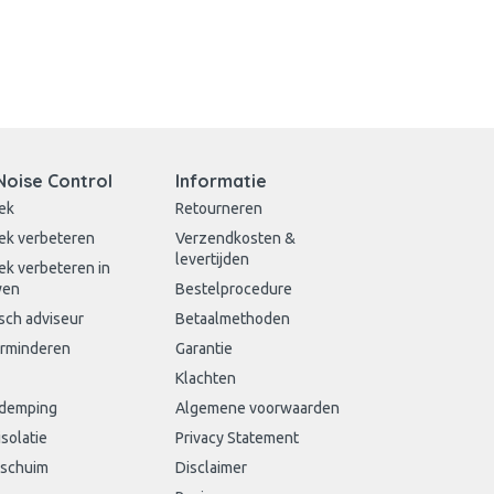
Noise Control
Informatie
ek
Retourneren
ek verbeteren
Verzendkosten &
levertijden
ek verbeteren in
wen
Bestelprocedure
sch adviseur
Betaalmethoden
erminderen
Garantie
Klachten
sdemping
Algemene voorwaarden
isolatie
Privacy Statement
schuim
Disclaimer