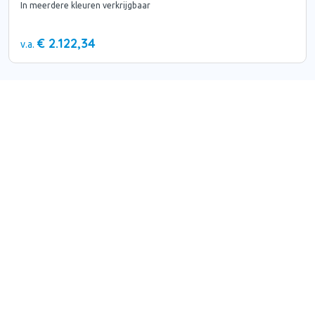
In meerdere kleuren verkrijgbaar
€ 2.122,34
v.a.