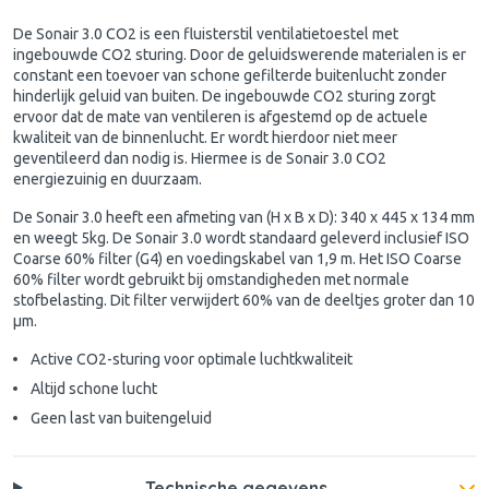
De Sonair 3.0 CO2 is een fluisterstil ventilatietoestel met
ingebouwde CO2 sturing. Door de geluidswerende materialen is er
constant een toevoer van schone gefilterde buitenlucht zonder
hinderlijk geluid van buiten. De ingebouwde CO2 sturing zorgt
ervoor dat de mate van ventileren is afgestemd op de actuele
kwaliteit van de binnenlucht. Er wordt hierdoor niet meer
geventileerd dan nodig is. Hiermee is de Sonair 3.0 CO2
energiezuinig en duurzaam.
De Sonair 3.0 heeft een afmeting van (H x B x D): 340 x 445 x 134 mm
en weegt 5kg. De Sonair 3.0 wordt standaard geleverd inclusief ISO
Coarse 60% filter (G4) en voedingskabel van 1,9 m. Het ISO Coarse
60% filter wordt gebruikt bij omstandigheden met normale
stofbelasting. Dit filter verwijdert 60% van de deeltjes groter dan 10
μm.
Active CO2-sturing voor optimale luchtkwaliteit
Altijd schone lucht
Geen last van buitengeluid
Technische gegevens