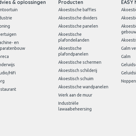
dvies & oplossingen
Producten
EASY 
ntoortuin
Akoestische baffles
Akoesti
dustrie
Akoestische dividers
Akoesti
oning
Akoestische panelen
Akoesti
gebou
ertuigen
Akoestische
plafondeilanden
Akoesti
chine- en
paratenbouw
Akoestische
Galm v
plafondpanelen
reca
Galm
Akoestische schermen
derwijs
Geluid
Akoestisch schilderij
udio/HiFi
Geluids
Akoestisch schuim
rg
Noppen
Akoestische wandpanelen
staurant
Werk aan de muur
Industriële
lawaaibeheersing