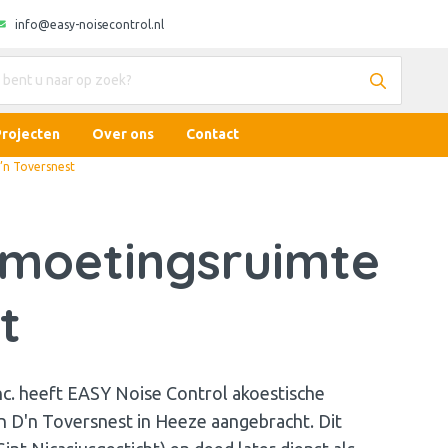
info@easy-noisecontrol.nl
Projecten
Over ons
Contact
’n Toversnest
tmoetingsruimte
t
c. heeft EASY Noise Control akoestische
 D'n Toversnest in Heeze aangebracht. Dit