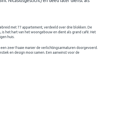
nt Nicasiusgesticht) en deed later dienst als
gebreid met 77 appartement, verdeeld over drie blokken. De
 is het hart van het woongebouw en dient als grand café. Het
igen huis.
een zeer fraaie manier de verlichtingsarmaturen doorgevoerd.
estiek en design mooi samen. Een aanwinst voor de