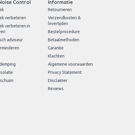
Noise Control
Informatie
ek
Retourneren
ek verbeteren
Verzendkosten &
levertijden
ek verbeteren in
wen
Bestelprocedure
sch adviseur
Betaalmethoden
erminderen
Garantie
Klachten
sdemping
Algemene voorwaarden
isolatie
Privacy Statement
schuim
Disclaimer
Reviews