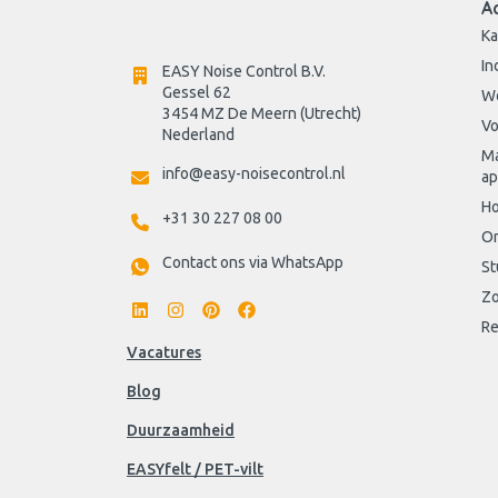
A
Ka
In
EASY Noise Control B.V.
Gessel 62
W
3454 MZ De Meern (Utrecht)
Vo
Nederland
Ma
info@easy-noisecontrol.nl
ap
Ho
+31 30 227 08 00
On
Contact ons via WhatsApp
St
Zo
Re
Vacatures
Blog
Duurzaamheid
EASYfelt / PET-vilt