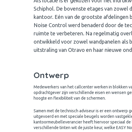
Als locatie is er gekozen voor het indruk
Schiphol. De bovenste etages van zowel de 
kantoor. Eén van de grootste afdelingen 
Noise Control werd benaderd door de tech
ruimte te verbeteren. Na regelmatig ove
ontwikkeld voor zowel wandpanelen als b
uitstraling van Otravo en haar nieuwe on
Ontwerp
Medewerkers van het callcenter werken in blokken va
opdrachtgever zijn verschillende eisen en wensen ge
hoogte en flexibiliteit van de schermen.
Samen met de technisch adviseur is er een ontwerp g
uitgevoerd en met speciale beugels worden vastgekl
kantoormeubelleverancier heeft hiervoor speciaal de
verschillende tinten wit de juiste keur, welke EASY N