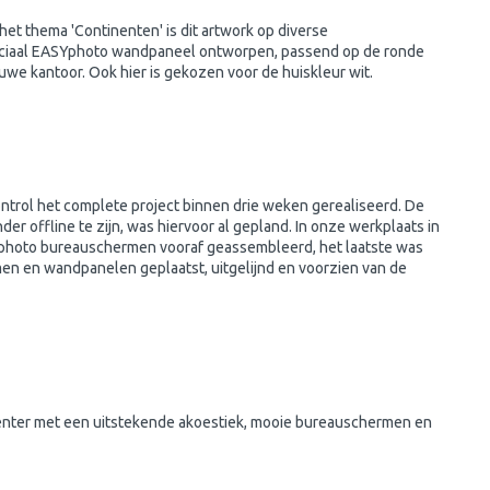
et thema 'Continenten' is dit artwork op diverse
eciaal EASYphoto wandpaneel ontworpen, passend op de ronde
we kantoor. Ook hier is gekozen voor de huiskleur wit.
trol het complete project binnen drie weken gerealiseerd. De
der offline te zijn, was hiervoor al gepland. In onze werkplaats in
photo bureauschermen vooraf geassembleerd, het laatste was
ermen en wandpanelen geplaatst, uitgelijnd en voorzien van de
lcenter met een uitstekende akoestiek, mooie bureauschermen en