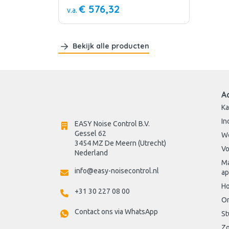
€ 576,32
v.a.
Bekijk alle producten
A
Ka
In
EASY Noise Control B.V.
Gessel 62
W
3454 MZ De Meern (Utrecht)
Vo
Nederland
Ma
info@easy-noisecontrol.nl
ap
Ho
+31 30 227 08 00
On
Contact ons via WhatsApp
St
Zo