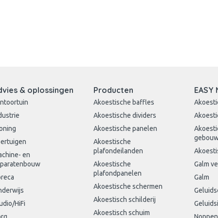
dvies & oplossingen
Producten
EASY 
ntoortuin
Akoestische baffles
Akoesti
dustrie
Akoestische dividers
Akoesti
oning
Akoestische panelen
Akoesti
gebou
ertuigen
Akoestische
plafondeilanden
Akoesti
chine- en
paratenbouw
Akoestische
Galm v
plafondpanelen
reca
Galm
Akoestische schermen
derwijs
Geluid
Akoestisch schilderij
udio/HiFi
Geluids
Akoestisch schuim
rg
Noppen