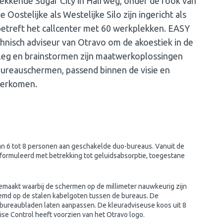
wekkende Sugar City in Halfweg, onder de rook van
Oostelijke als Westelijke Silo zijn ingericht als
betreft het callcenter met 60 werkplekken. EASY
nisch adviseur van Otravo om de akoestiek in de
rleg en brainstormen zijn maatwerkoplossingen
ureauschermen, passend binnen de visie en
derkomen.
n 6 tot 8 personen aan geschakelde duo-bureaus. Vanuit de
formuleerd met betrekking tot geluidsabsorptie, toegestane
emaakt waarbij de schermen op de millimeter nauwkeurig zijn
emd op de stalen kabelgoten tussen de bureaus. De
 bureaubladen laten aanpassen. De kleuradviseuse koos uit 8
oise Control heeft voorzien van het Otravo logo.