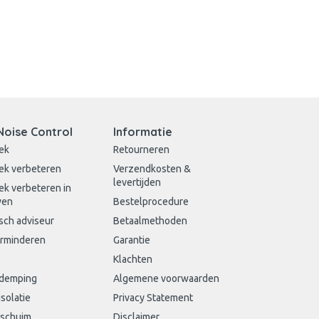
Noise Control
Informatie
ek
Retourneren
ek verbeteren
Verzendkosten &
levertijden
ek verbeteren in
wen
Bestelprocedure
sch adviseur
Betaalmethoden
erminderen
Garantie
Klachten
sdemping
Algemene voorwaarden
isolatie
Privacy Statement
schuim
Disclaimer