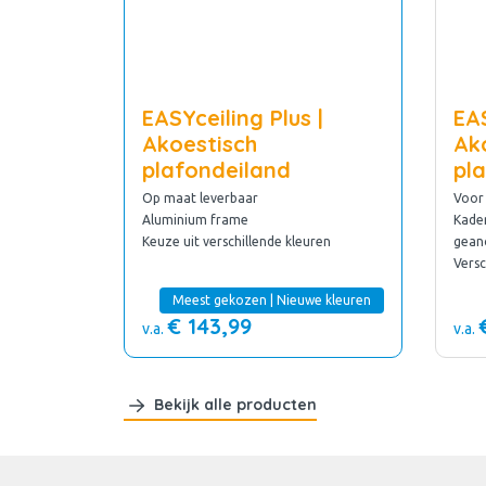
EASYceiling Plus |
EAS
Akoestisch
Ak
plafondeiland
pl
Op maat leverbaar
Voor 
Aluminium frame
Kader
Keuze uit verschillende kleuren
gean
Versc
Meest gekozen | Nieuwe kleuren
€ 143,99
v.a.
v.a.
Bekijk alle producten