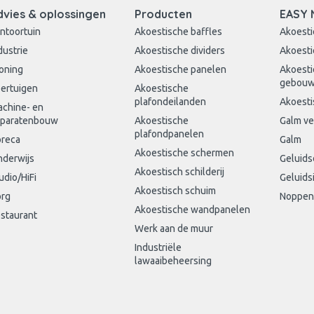
dvies & oplossingen
Producten
EASY 
ntoortuin
Akoestische baffles
Akoesti
dustrie
Akoestische dividers
Akoesti
oning
Akoestische panelen
Akoesti
gebou
ertuigen
Akoestische
plafondeilanden
Akoesti
chine- en
paratenbouw
Akoestische
Galm v
plafondpanelen
reca
Galm
Akoestische schermen
derwijs
Geluid
Akoestisch schilderij
udio/HiFi
Geluids
Akoestisch schuim
rg
Noppen
Akoestische wandpanelen
staurant
Werk aan de muur
Industriële
lawaaibeheersing