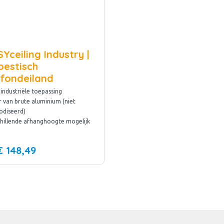
Yceiling Industry |
oestisch
afondeiland
industriële toepassing
 van brute aluminium (niet
odiseerd)
hillende afhanghoogte mogelijk
€ 148,49