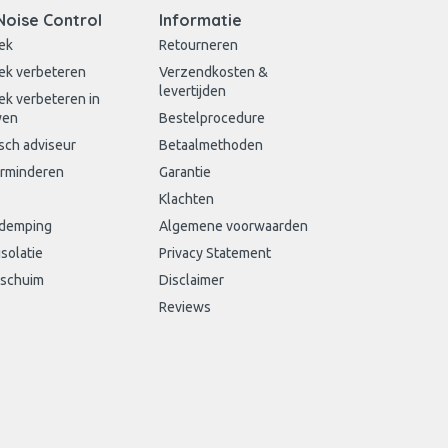
Noise Control
Informatie
ek
Retourneren
ek verbeteren
Verzendkosten &
levertijden
ek verbeteren in
wen
Bestelprocedure
sch adviseur
Betaalmethoden
erminderen
Garantie
Klachten
sdemping
Algemene voorwaarden
isolatie
Privacy Statement
schuim
Disclaimer
Reviews