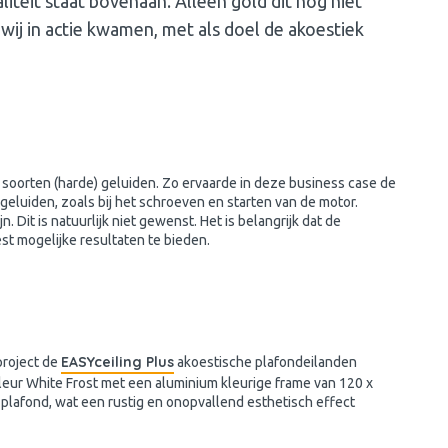
iteit staat bovenaan. Alleen gold dit nog niet
wij in actie kwamen, met als doel de akoestiek
e soorten (harde) geluiden. Zo ervaarde in deze business case de
luiden, zoals bij het schroeven en starten van de motor.
 Dit is natuurlijk niet gewenst. Het is belangrijk dat de
t mogelijke resultaten te bieden.
EASYceiling Plus
project de
akoestische plafondeilanden
leur White Frost met een aluminium kleurige frame van 120 x
 plafond, wat een rustig en onopvallend esthetisch effect