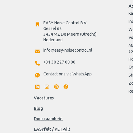
A
Ka
In
EASY Noise Control B.V.
Gessel 62
W
3454 MZ De Meern (Utrecht)
Vo
Nederland
Ma
info@easy-noisecontrol.nl
ap
Ho
+31 30 227 08 00
On
Contact ons via WhatsApp
St
Zo
Re
Vacatures
Blog
Duurzaamheid
EASYfelt / PET-vilt