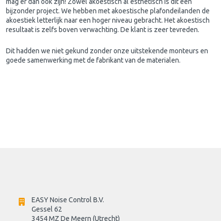
mag er dan ook zijn! Zowel akoestisch al esthetisch is dit een
bijzonder project. We hebben met akoestische plafondeilanden de
akoestiek letterlijk naar een hoger niveau gebracht. Het akoestisch
resultaat is zelfs boven verwachting. De klant is zeer tevreden.
Dit hadden we niet gekund zonder onze uitstekende monteurs en
goede samenwerking met de fabrikant van de materialen.
EASY Noise Control B.V.
Gessel 62
3454 MZ De Meern (Utrecht)