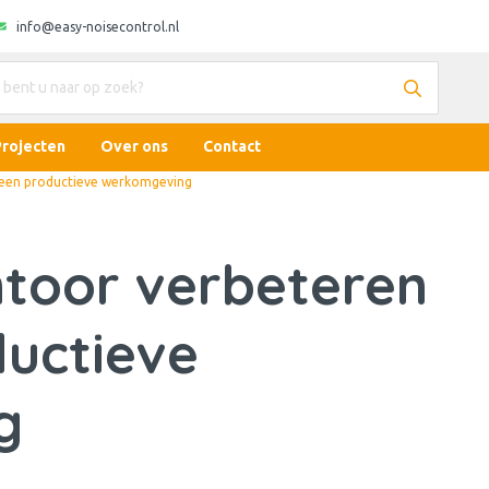
info@easy-noisecontrol.nl
Projecten
Over ons
Contact
 een productieve werkomgeving
ntoor verbeteren
ductieve
g