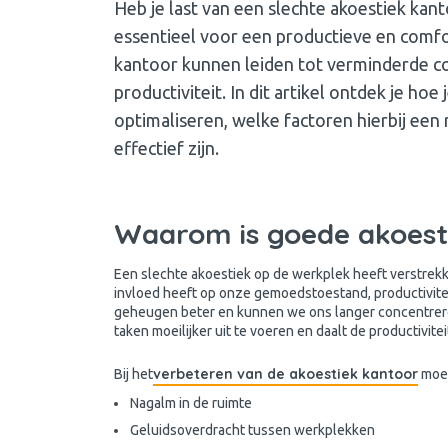
Heb je last van een slechte akoestiek kan
essentieel voor een productieve en com
kantoor kunnen leiden tot verminderde co
productiviteit. In dit artikel ontdek je h
optimaliseren, welke factoren hierbij een
effectief zijn.
Waarom is goede akoesti
Een slechte akoestiek op de werkplek heeft verstrekk
invloed heeft op onze gemoedstoestand, productivite
geheugen beter en kunnen we ons langer concentreren
taken moeilijker uit te voeren en daalt de productiviteit
verbeteren van de akoestiek kantoor
Bij het
moet
Nagalm in de ruimte
Geluidsoverdracht tussen werkplekken