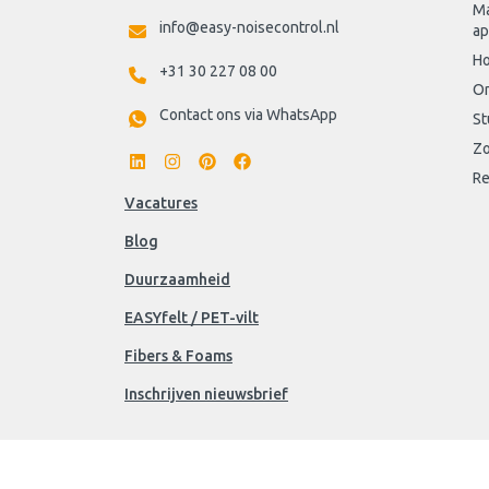
Ma
info@easy-noisecontrol.nl
ap
Ho
+31 30 227 08 00
On
Contact ons via WhatsApp
St
Zo
Re
Vacatures
Blog
Duurzaamheid
EASYfelt / PET-vilt
Fibers & Foams
Inschrijven nieuwsbrief