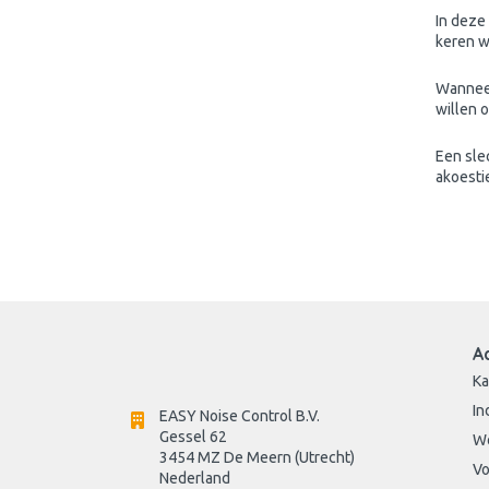
In deze
keren w
Wanneer
willen 
Een sle
akoesti
A
Ka
In
EASY Noise Control B.V.
Gessel 62
W
3454 MZ De Meern (Utrecht)
Vo
Nederland