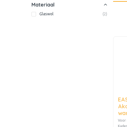
Materiaal
Glaswol
(
2
)
EAS
Ako
wa
Voor 
Kader