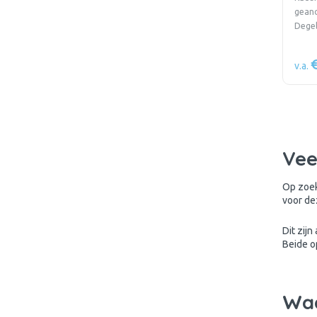
geano
Degel
v.a.
Vee
Op zoek
voor d
Dit zij
Beide o
Waa