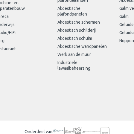
plafondeilanden
Akoesti
chine- en
paratenbouw
Akoestische
Galm v
plafondpanelen
reca
Galm
Akoestische schermen
derwijs
Geluid
Akoestisch schilderij
udio/HiFi
Geluids
Akoestisch schuim
rg
Noppen
Akoestische wandpanelen
staurant
Werk aan de muur
Industriële
lawaaibeheersing
Onderdeel van: