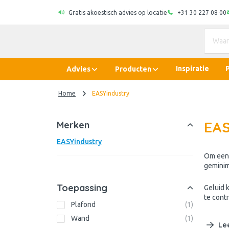
Gratis akoestisch advies op locatie
+31 30 227 08 00
Inspiratie
Advies
Producten
Home
EASYindustry
EAS
Merken
EASYindustry
Om een 
geminim
Toepassing
Geluid 
te cont
Plafond
(
1
)
Wand
(
1
)
Le