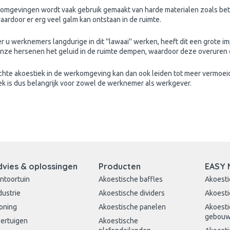
 omgevingen wordt vaak gebruik gemaakt van harde materialen zoals bet
aardoor er erg veel galm kan ontstaan in de ruimte.
 u werknemers langdurige in dit ''lawaai'' werken, heeft dit een grote i
onze hersenen het geluid in de ruimte dempen, waardoor deze overuren 
chte akoestiek in de werkomgeving kan dan ook leiden tot meer vermoe
ek is dus belangrijk voor zowel de werknemer als werkgever.
dvies & oplossingen
Producten
EASY 
ntoortuin
Akoestische baffles
Akoesti
dustrie
Akoestische dividers
Akoesti
oning
Akoestische panelen
Akoesti
gebou
ertuigen
Akoestische