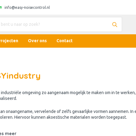
info@easy-noisecontrol.nl
Projecten
Over ons
Contact
Yindustry
industriële omgeving zo aangenaam mogelijk te maken om in te werken, i
aliseerd.
kan onaangename, vervelende of zelfs gevaarlijke vormen aannemen. In ee
roleren. Hiervoor kunnen akoestische materialen worden toegepast.
es meer