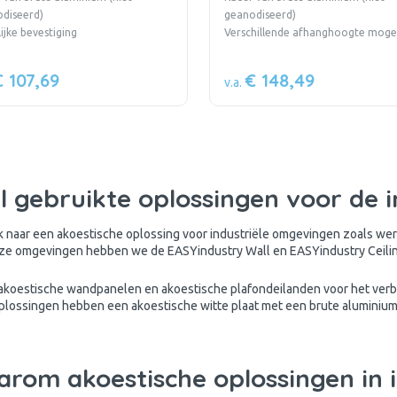
diseerd)
geanodiseerd)
ijke bevestiging
Verschillende afhanghoogte mogel
€ 107,69
€ 148,49
v.a.
l gebruikte oplossingen voor de 
 naar een akoestische oplossing voor industriële omgevingen zoals werk
eze omgevingen hebben we de
EASYindustry Wall
en
EASYindustry Ceili
n akoestische wandpanelen en akoestische plafondeilanden voor het verb
plossingen hebben een akoestische witte plaat met een brute aluminium 
rom akoestische oplossingen in 