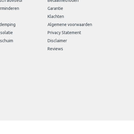
sch adviseur
Betaalmethoden
erminderen
Garantie
Klachten
sdemping
Algemene voorwaarden
isolatie
Privacy Statement
schuim
Disclaimer
Reviews