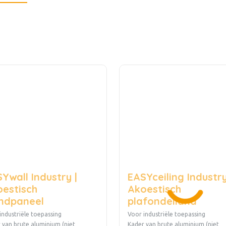
Ywall Industry |
EASYceiling Industry
estisch
Akoestisch
ndpaneel
plafondeiland
industriële toepassing
Voor industriële toepassing
 van brute aluminium (niet
Kader van brute aluminium (niet